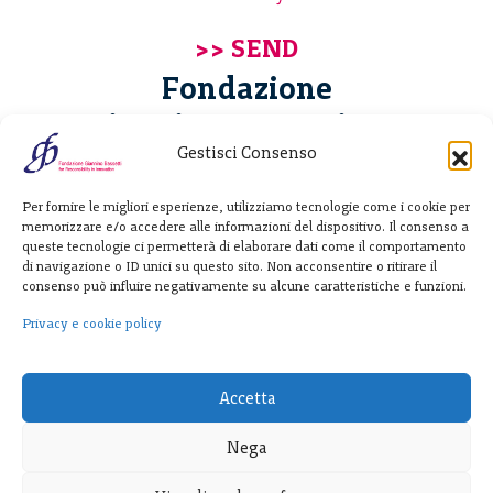
Fondazione
Giannino Bassetti ETS
Gestisci Consenso
Via Michele Barozzi 4
Per fornire le migliori esperienze, utilizziamo tecnologie come i cookie per
20122 Milano - Italia
memorizzare e/o accedere alle informazioni del dispositivo. Il consenso a
T. +39 02 781933
queste tecnologie ci permetterà di elaborare dati come il comportamento
di navigazione o ID unici su questo sito. Non acconsentire o ritirare il
F. + 39 02 76392030
consenso può influire negativamente su alcune caratteristiche e funzioni.
info@fondazionebassetti.org
Privacy e cookie policy
p.i. 12520270153
Accetta
Nega