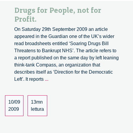
Drugs for People, not for
Profit.
On Saturday 29th September 2009 an article
appeared in the Guardian one of the UK’s wider
read broadsheets entitled ‘Soaring Drugs Bill
Threatens to Bankrupt NHS’. The article refers to
a report published on the same day by left leaning
think-tank Compass, an organization that
describes itself as ‘Direction for the Democratic
Drugs
Left’. It reports
...
for
People,
not
10/09
13mn
for
2009
lettura
Profit.