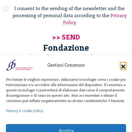
I consent to the sending of the newsletter and the
processing of personal data according to the
Privacy
Policy
Fondazione
Giannino Bassetti ETS
Gestisci Consenso
Via Michele Barozzi 4
Per fornire le migliori esperienze, utilizziamo tecnologie come i cookie per
20122 Milano - Italia
memorizzare e/o accedere alle informazioni del dispositivo. Il consenso a
T. +39 02 781933
queste tecnologie ci permetterà di elaborare dati come il comportamento
di navigazione o ID unici su questo sito. Non acconsentire o ritirare il
F. + 39 02 76392030
consenso può influire negativamente su alcune caratteristiche e funzioni.
info@fondazionebassetti.org
Privacy e cookie policy
p.i. 12520270153
Accetta