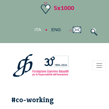
5x1000
ITA
ENG
Toggl
#co-working