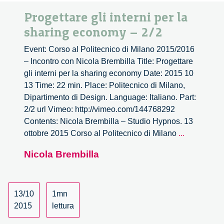
Progettare gli interni per la
sharing economy – 2/2
Event: Corso al Politecnico di Milano 2015/2016
– Incontro con Nicola Brembilla Title: Progettare
gli interni per la sharing economy Date: 2015 10
13 Time: 22 min. Place: Politecnico di Milano,
Dipartimento di Design. Language: Italiano. Part:
2/2 url Vimeo: http://vimeo.com/144768292
Contents: Nicola Brembilla – Studio Hypnos. 13
Progettare
ottobre 2015 Corso al Politecnico di Milano
...
gli
Nicola Brembilla
interni
per
la
sharing
13/10
1mn
economy
2015
lettura
–