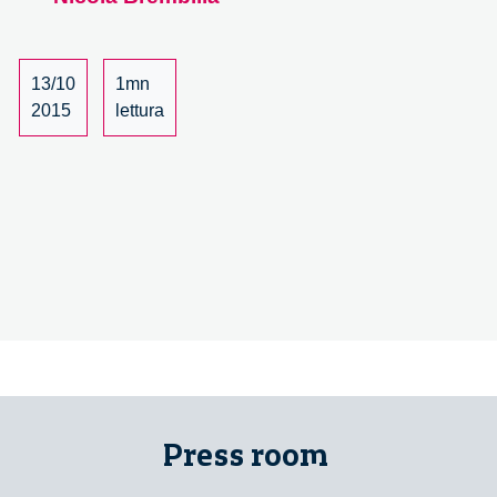
interni
per
la
sharing
13/10
1mn
economy
2015
lettura
–
1/2
Press room