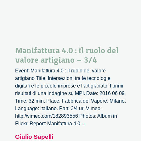
artigiano
–
4/4
Manifattura 4.0 : il ruolo del
valore artigiano – 3/4
Event: Manifattura 4.0 : il ruolo del valore
artigiano Title: Intersezioni tra le tecnologie
digitali e le piccole imprese e l’artigianato. I primi
risultati di una indagine su MPI. Date: 2016 06 09
Time: 32 min. Place: Fabbrica del Vapore, Milano.
Language: Italiano. Part: 3/4 url Vimeo:
http://vimeo.com/182893556 Photos: Album in
Manifattura
Flickr. Report: Manifattura 4.0
...
4.0
Giulio Sapelli
: