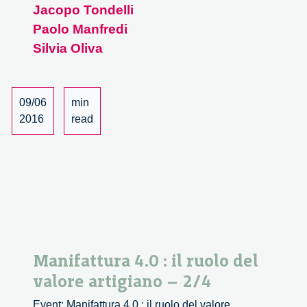
Jacopo Tondelli
il
ruolo
Paolo Manfredi
del
Silvia Oliva
valore
artigiano
–
09/06
min
3/4
2016
read
Manifattura 4.0 : il ruolo del
valore artigiano – 2/4
Event: Manifattura 4.0 : il ruolo del valore