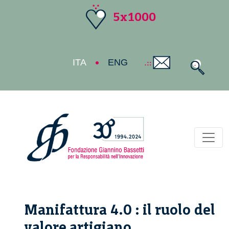
5x1000
ITA
ENG
Toggl
Manifattura 4.0 : il ruolo del
valore artigiano