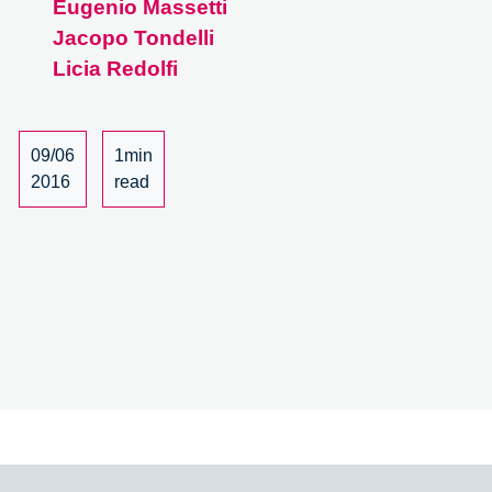
Eugenio Massetti
il
ruolo
Jacopo Tondelli
del
Licia Redolfi
valore
artigiano
–
09/06
1min
1/4
2016
read