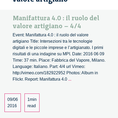
Manifattura 4.0 : il ruolo del
valore artigiano – 4/4
Event: Manifattura 4.0 : il ruolo del valore
artigiano Title: Intersezioni tra le tecnologie
digitali e le piccole imprese e l’artigianato. I primi
risultati di una indagine su MPI. Date: 2016 06 09
Time: 37 min. Place: Fabbrica del Vapore, Milano.
Language: Italiano. Part: 4/4 url Vimeo:
http://vimeo.com/182922952 Photos: Album in
Manifattura
Flickr. Report: Manifattura 4.0
...
4.0
:
il
09/06
1min
ruolo
2016
read
del
valore