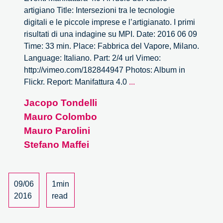
artigiano Title: Intersezioni tra le tecnologie
digitali e le piccole imprese e l’artigianato. I primi
risultati di una indagine su MPI. Date: 2016 06 09
Time: 33 min. Place: Fabbrica del Vapore, Milano.
Language: Italiano. Part: 2/4 url Vimeo:
http://vimeo.com/182844947 Photos: Album in
Manifattura
Flickr. Report: Manifattura 4.0
...
4.0
Jacopo Tondelli
:
Mauro Colombo
il
ruolo
Mauro Parolini
del
Stefano Maffei
valore
artigiano
–
09/06
1min
2/4
2016
read