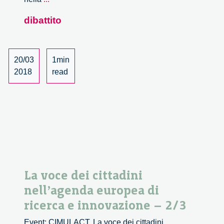
voce
dibattito
dei
cittadini
nell’agenda
europea
20/03
1min
di
2018
read
ricerca
e
innovazione
–
3/3
La voce dei cittadini
nell’agenda europea di
ricerca e innovazione – 2/3
Event: CIMULACT. La voce dei cittadini