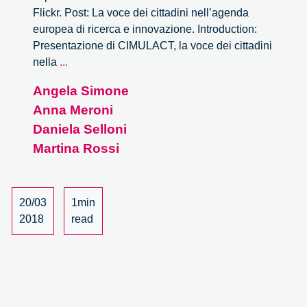
Flickr. Post: La voce dei cittadini nell’agenda
europea di ricerca e innovazione. Introduction:
Presentazione di CIMULACT, la voce dei cittadini
La
nella
...
voce
Angela Simone
dei
Anna Meroni
cittadini
nell’agenda
Daniela Selloni
europea
Martina Rossi
di
ricerca
e
20/03
1min
innovazione
2018
read
–
1/3