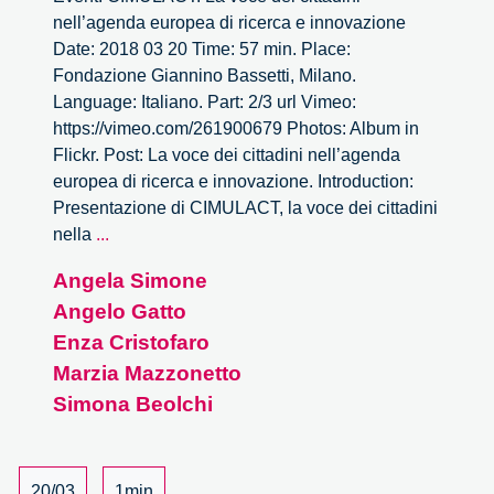
nell’agenda europea di ricerca e innovazione
Date: 2018 03 20 Time: 57 min. Place:
Fondazione Giannino Bassetti, Milano.
Language: Italiano. Part: 2/3 url Vimeo:
https://vimeo.com/261900679 Photos: Album in
Flickr. Post: La voce dei cittadini nell’agenda
europea di ricerca e innovazione. Introduction:
Presentazione di CIMULACT, la voce dei cittadini
La
nella
...
voce
Angela Simone
dei
Angelo Gatto
cittadini
nell’agenda
Enza Cristofaro
europea
Marzia Mazzonetto
di
Simona Beolchi
ricerca
e
innovazione
20/03
1min