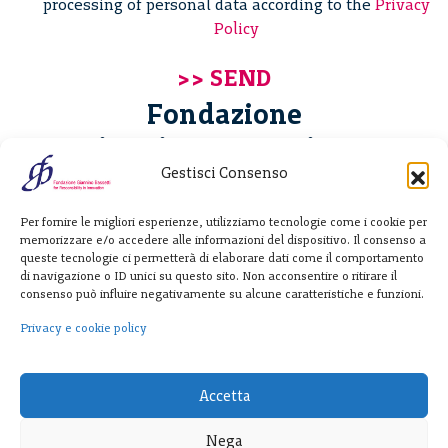
processing of personal data according to the
Privacy
Policy
Fondazione
Giannino Bassetti ETS
Gestisci Consenso
Via Michele Barozzi 4
Per fornire le migliori esperienze, utilizziamo tecnologie come i cookie per
20122 Milano - Italia
memorizzare e/o accedere alle informazioni del dispositivo. Il consenso a
T. +39 02 781933
queste tecnologie ci permetterà di elaborare dati come il comportamento
di navigazione o ID unici su questo sito. Non acconsentire o ritirare il
F. + 39 02 76392030
consenso può influire negativamente su alcune caratteristiche e funzioni.
info@fondazionebassetti.org
Privacy e cookie policy
p.i. 12520270153
Accetta
Nega