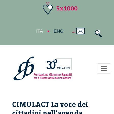
5x1000
ITA
ENG
Toggl
CIMULACT La voce dei
cittadini nell'agenda