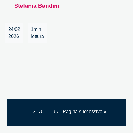
della
Stefania Bandini
IA
24/02
1min
2026
lettura
1
2
3
…
67
Pagina successiva »