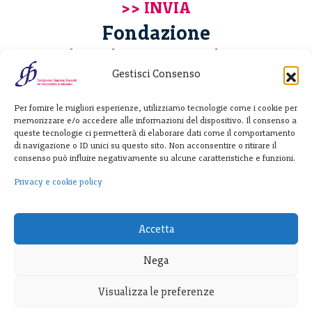
Fondazione
Giannino Bassetti ETS
Gestisci Consenso
Via Michele Barozzi 4
Per fornire le migliori esperienze, utilizziamo tecnologie come i cookie per
20122 Milano - Italia
memorizzare e/o accedere alle informazioni del dispositivo. Il consenso a
T. +39 02 781933
queste tecnologie ci permetterà di elaborare dati come il comportamento
di navigazione o ID unici su questo sito. Non acconsentire o ritirare il
F. + 39 02 76392030
consenso può influire negativamente su alcune caratteristiche e funzioni.
info@fondazionebassetti.org
Privacy e cookie policy
p.i. 12520270153
Accetta
Nega
Visualizza le preferenze
Trasparenza
|
Privacy e cookie policy