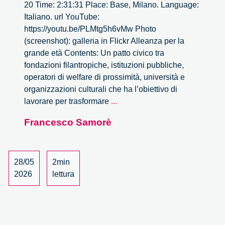
20 Time: 2:31:31 Place: Base, Milano. Language:
Italiano. url YouTube:
https://youtu.be/PLMtg5h6vMw Photo
(screenshot): galleria in Flickr Alleanza per la
grande età Contents: Un patto civico tra
fondazioni filantropiche, istituzioni pubbliche,
operatori di welfare di prossimità, università e
organizzazioni culturali che ha l’obiettivo di
Alleanza
lavorare per trasformare
...
per
Francesco Samorè
la
grande
età
28/05
2min
2026
lettura