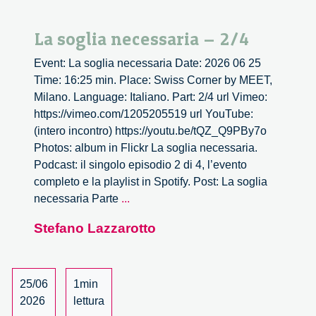
La soglia necessaria – 2/4
Event: La soglia necessaria Date: 2026 06 25
Time: 16:25 min. Place: Swiss Corner by MEET,
Milano. Language: Italiano. Part: 2/4 url Vimeo:
https://vimeo.com/1205205519 url YouTube:
(intero incontro) https://youtu.be/tQZ_Q9PBy7o
Photos: album in Flickr La soglia necessaria.
Podcast: il singolo episodio 2 di 4, l’evento
completo e la playlist in Spotify. Post: La soglia
La
necessaria Parte
...
soglia
Stefano Lazzarotto
necessaria
–
2/4
25/06
1min
2026
lettura