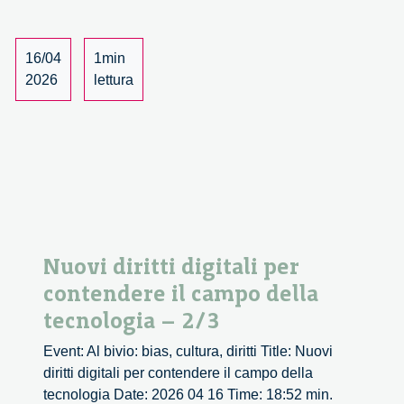
per
contendere
il
16/04
1min
campo
2026
lettura
della
tecnologia
–
3/3
Nuovi diritti digitali per
contendere il campo della
tecnologia – 2/3
Event: Al bivio: bias, cultura, diritti Title: Nuovi
diritti digitali per contendere il campo della
tecnologia Date: 2026 04 16 Time: 18:52 min.