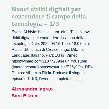
Nuovi diritti digitali per
contendere il campo della
tecnologia – 1/3
Event: Al bivio: bias, cultura, diritti Title: Nuovi
diritti digitali per contendere il campo della
tecnologia Date: 2026 04 16 Time: 18:07 min.
Place: Biblioteca di Crescenzago, Milano.
Language: Italiano. Part: 1/3 url Vimeo:
https://vimeo.com/1187728944 url YouTube:
(intero incontro) https://youtu.be/E36yJOo_DEw
Photos: Album in Flickr. Podcast: il singolo
Nuovi
episodio 1 di 3, l’evento completo e la
...
diritti
Alessandra Ingrao
digitali
Sara Elkrem
per
contendere
il