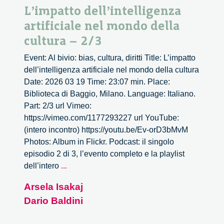
L’impatto dell’intelligenza
artificiale nel mondo della
cultura – 2/3
Event: Al bivio: bias, cultura, diritti Title: L’impatto
dell’intelligenza artificiale nel mondo della cultura
Date: 2026 03 19 Time: 23:07 min. Place:
Biblioteca di Baggio, Milano. Language: Italiano.
Part: 2/3 url Vimeo:
https://vimeo.com/1177293227 url YouTube:
(intero incontro) https://youtu.be/Ev-orD3bMvM
Photos: Album in Flickr. Podcast: il singolo
episodio 2 di 3, l’evento completo e la playlist
L’impatto
dell’intero
...
dell’intelligenza
Arsela Isakaj
artificiale
Dario Baldini
nel
mondo