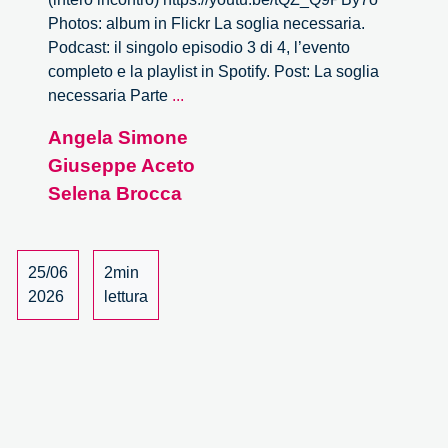
Photos: album in Flickr La soglia necessaria.
Podcast: il singolo episodio 3 di 4, l’evento
completo e la playlist in Spotify. Post: La soglia
La
necessaria Parte
...
soglia
Angela Simone
necessaria
Giuseppe Aceto
–
3/4
Selena Brocca
25/06
2min
2026
lettura