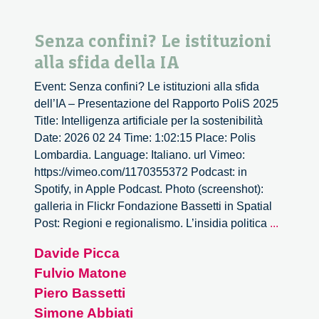
Senza confini? Le istituzioni
alla sfida della IA
Event: Senza confini? Le istituzioni alla sfida
dell’IA – Presentazione del Rapporto PoliS 2025
Title: Intelligenza artificiale per la sostenibilità
Date: 2026 02 24 Time: 1:02:15 Place: Polis
Lombardia. Language: Italiano. url Vimeo:
https://vimeo.com/1170355372 Podcast: in
Spotify, in Apple Podcast. Photo (screenshot):
galleria in Flickr Fondazione Bassetti in Spatial
Senza
Post: Regioni e regionalismo. L’insidia politica
...
confini?
Davide Picca
Le
Fulvio Matone
istituzio
alla
Piero Bassetti
sfida
Simone Abbiati