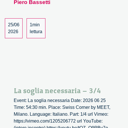
Piero Bassetti
–
4/4
25/06
1min
2026
lettura
La soglia necessaria – 3/4
Event: La soglia necessaria Date: 2026 06 25
Time: 54:30 min. Place: Swiss Corner by MEET,
Milano. Language: Italiano. Part: 1/4 url Vimeo:
https://vimeo.com/1205206772 url YouTube:
(intero incontro) https://youtu.be/tQZ_Q9PBy7o