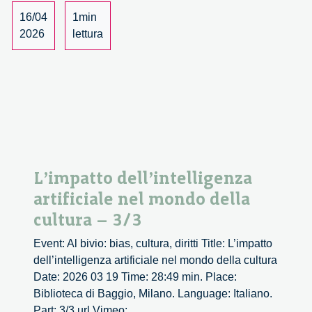
campo
16/04
1min
della
2026
lettura
tecnologia
–
1/3
L’impatto dell’intelligenza
artificiale nel mondo della
cultura – 3/3
Event: Al bivio: bias, cultura, diritti Title: L’impatto
dell’intelligenza artificiale nel mondo della cultura
Date: 2026 03 19 Time: 28:49 min. Place:
Biblioteca di Baggio, Milano. Language: Italiano.
Part: 3/3 url Vimeo: