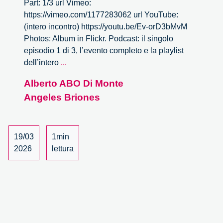
Part: 1/3 url Vimeo:
https://vimeo.com/1177283062 url YouTube:
(intero incontro) https://youtu.be/Ev-orD3bMvM
Photos: Album in Flickr. Podcast: il singolo
episodio 1 di 3, l’evento completo e la playlist
L’impatto
dell’intero
...
dell’intelligenza
Alberto ABO Di Monte
artificiale
Angeles Briones
nel
mondo
della
cultura
19/03
1min
–
2026
lettura
1/3