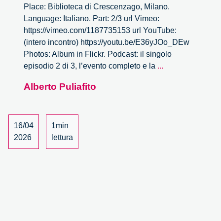
Place: Biblioteca di Crescenzago, Milano.
Language: Italiano. Part: 2/3 url Vimeo:
https://vimeo.com/1187735153 url YouTube:
(intero incontro) https://youtu.be/E36yJOo_DEw
Photos: Album in Flickr. Podcast: il singolo
Nuovi
episodio 2 di 3, l’evento completo e la
...
diritti
Alberto Puliafito
digitali
per
contendere
il
16/04
1min
campo
2026
lettura
della
tecnologia
–
2/3