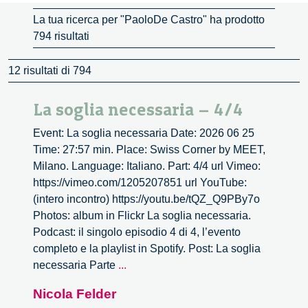
La tua ricerca per "PaoloDe Castro" ha prodotto
794 risultati
12 risultati di 794
La soglia necessaria – 4/4
Event: La soglia necessaria Date: 2026 06 25
Time: 27:57 min. Place: Swiss Corner by MEET,
Milano. Language: Italiano. Part: 4/4 url Vimeo:
https://vimeo.com/1205207851 url YouTube:
(intero incontro) https://youtu.be/tQZ_Q9PBy7o
Photos: album in Flickr La soglia necessaria.
Podcast: il singolo episodio 4 di 4, l’evento
completo e la playlist in Spotify. Post: La soglia
La
necessaria Parte
...
soglia
Nicola Felder
necessaria