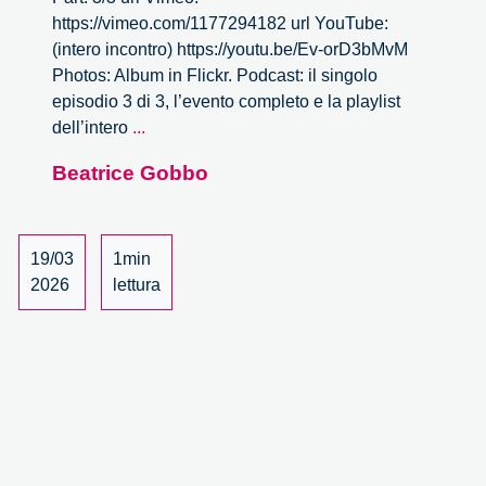
https://vimeo.com/1177294182 url YouTube:
(intero incontro) https://youtu.be/Ev-orD3bMvM
Photos: Album in Flickr. Podcast: il singolo
episodio 3 di 3, l’evento completo e la playlist
L’impatto
dell’intero
...
dell’intelligenza
Beatrice Gobbo
artificiale
nel
mondo
della
19/03
1min
cultura
2026
lettura
–
3/3