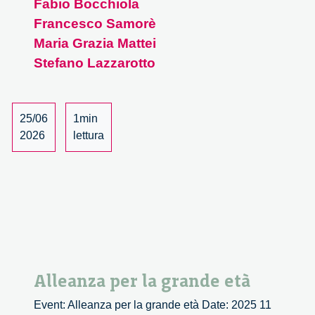
Fabio Bocchiola
necessaria
Francesco Samorè
–
1/4
Maria Grazia Mattei
Stefano Lazzarotto
25/06
1min
2026
lettura
Alleanza per la grande età
Event: Alleanza per la grande età Date: 2025 11