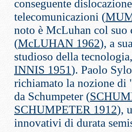
conseguente dislocazione 
telecomunicazioni (
MUM
noto è McLuhan col suo c
(
McLUHAN 1962
), a su
studioso della tecnologia
INNIS 1951
). Paolo Syl
richiamato la nozione di 
da Schumpeter (
SCHUMP
SCHUMPETER 1912
), 
innovativi di durata semi