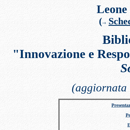
Leone
(
Sche
Bibli
"Innovazione e Respon
S
(aggiornata 
Presentaz
Pe
E