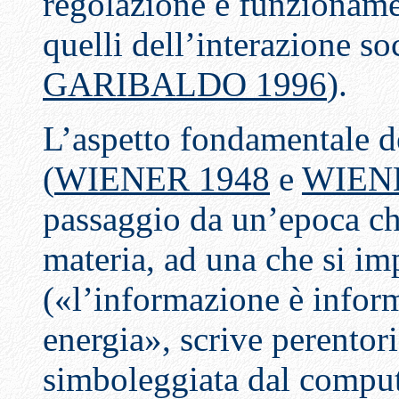
regolazione e funzioname
quelli dell’interazione soc
GARIBALDO 1996
).
L’aspetto fondamentale de
(
WIENER 1948
e
WIEN
passaggio da un’epoca che
materia, ad una che si im
(«l’informazione è infor
energia», scrive perento
simboleggiata dal comput