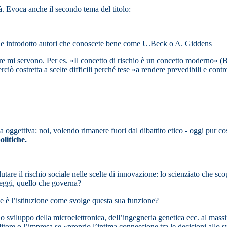
à. Evoca anche il secondo tema del titolo:
to e introdotto autori che conoscete bene come U.Beck o A. Giddens
re mi servono. Per es. «Il concetto di rischio è un concetto moderno» (B
rciò costretta a scelte difficili perché tese «a rendere prevedibili e con
a oggettiva: noi, volendo rimanere fuori dal dibattito etico - oggi pur 
olitiche.
are il rischio sociale nelle scelte di innovazione: lo scienziato che scopr
 leggi, quello che governa?
Se è l’istituzione come svolge questa sua funzione?
sviluppo della microelettronica, dell’ingegneria genetica ecc. al massim
itore o l’impresa se «proprio l’intima connessione tra le decisioni allo 