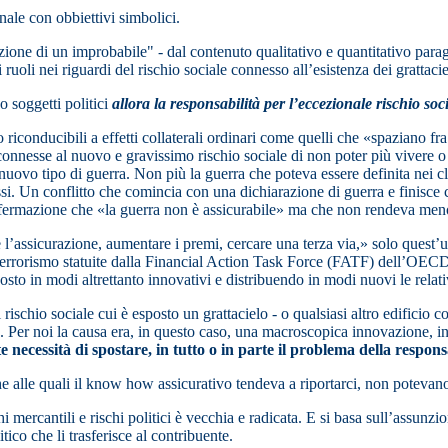
onale con obbiettivi simbolici.
ione di un improbabile" - dal contenuto qualitativo e quantitativo para
oli nei riguardi del rischio sociale connesso all’esistenza dei grattaci
o soggetti politici
allora la responsabilità per l’eccezionale rischio so
iconducibili a effetti collaterali ordinari come quelli che «spaziano fra 
o connesse al nuovo e gravissimo rischio sociale di non poter più vivere o 
ovo tipo di guerra. Non più la guerra che poteva essere definita nei clas
ssi. Un conflitto che comincia con una dichiarazione di guerra e finisce co
ffermazione che «la guerra non è assicurabile» ma che non rendeva meno
are l’assicurazione, aumentare i premi, cercare una terza via,» solo quest’
terrorismo statuite dalla Financial Action Task Force (FATF) dell’OECD
posto in modi altrettanto innovativi e distribuendo in modi nuovi le relati
rischio sociale cui è esposto un grattacielo - o qualsiasi altro edificio 
se. Per noi la causa era, in questo caso, una macroscopica innovazione, i
e necessità di spostare, in tutto o in parte il problema della respons
e alle quali il know how assicurativo tendeva a riportarci, non potevano
i mercantili e rischi politici è vecchia e radicata. E si basa sull’assunzi
tico che li trasferisce al contribuente.