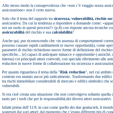
Allo stesso modo la consapevolezza che «non c’è viaggio senza assicu
assicurazione» non è certo nuova.
Solo che il tema del rapporto tra
sicurezza, vulnerabilità, rischio so
assicurativa. Da cui la tendenza a rispondere a domande come: «apparten
noi un ruolo in questi processi?» (p.8) con risposte ancora tecniche c
assicurabilità
del rischio e sua
calcolabilità
?
Anche qui, pur riconoscendo che «in assenza di comportamenti coerenti 
possono causare rapidi cambiamenti (e nuove opportunità), come speri
parametri di rischio richiedono nuove forme di definizione del rischio»
specifiche... [e] capaci di anticipare minacce e opportunità») anzich
interna) coi principali attori coinvolti, con speciale riferimento alle 
reduction
in nuove forme di collaborazione tra sicurezza e assicurazio
Per quanto riguardava il tema della "
Risk reduction
", nel cui ambito
contesto era mutato ancor più radicalmente. Trasformando due edifici co
tra rischi immobiliari considerabili di mercato e edifici simbolici c
vulnerabili.
Si era cioè creata una situazione che non coinvolgeva soltanto quella 
tanto per i ruoli che per le responsabilità.dei diversi attori assicurativi.
Infatti prima dell’11/9, in casi come quello dei due grattacieli, il mond
sostenuti dai vari attori: dal momento che c’erano differenti tipi di copert