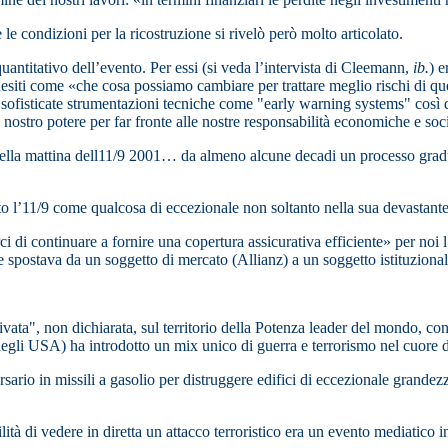
le condizioni per la ricostruzione si rivelò però molto articolato.
quantitativo dell’evento. Per essi (si veda l’intervista di Cleemann,
ib.
) 
quesiti come «che cosa possiamo cambiare per trattare meglio rischi di 
 a sofisticate strumentazioni tecniche come "early warning systems" così
stro potere per far fronte alle nostre responsabilità economiche e social
lla mattina dell11/9 2001… da almeno alcune decadi un processo gradual
 l’11/9 come qualcosa di eccezionale non soltanto nella sua devastant
ci di continuare a fornire una copertura assicurativa efficiente» per noi l
e spostava da un soggetto di mercato (Allianz) a un soggetto istituzion
ivata", non dichiarata, sul territorio della Potenza leader del mondo, co
 degli USA) ha introdotto un mix unico di guerra e terrorismo nel cuore de
versario in missili a gasolio per distruggere edifici di eccezionale gran
ità di vedere in diretta un attacco terroristico era un evento mediatico i