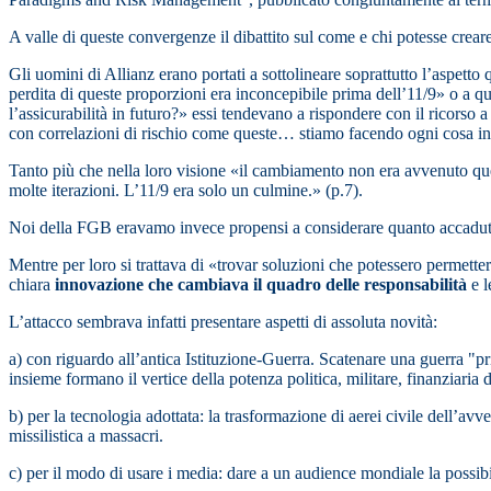
A valle di queste convergenze il dibattito sul come e chi potesse creare 
Gli uomini di Allianz erano portati a sottolineare soprattutto l’aspetto 
perdita di queste proporzioni era inconcepibile prima dell’11/9» o a 
l’assicurabilità in futuro?» essi tendevano a rispondere con il ricorso
con correlazioni di rischio come queste… stiamo facendo ogni cosa in no
Tanto più che nella loro visione «il cambiamento non era avvenuto que
molte iterazioni. L’11/9 era solo un culmine.» (p.7).
Noi della FGB eravamo invece propensi a considerare quanto accaduto
Mentre per loro si trattava di «trovar soluzioni che potessero permetter
chiara
innovazione che cambiava il quadro delle responsabilità
e l
L’attacco sembrava infatti presentare aspetti di assoluta novità:
a) con riguardo all’antica Istituzione-Guerra. Scatenare una guerra "pr
insieme formano il vertice della potenza politica, militare, finanziaria
b) per la tecnologia adottata: la trasformazione di aerei civile dell’av
missilistica a massacri.
c) per il modo di usare i media: dare a un audience mondiale la possibil