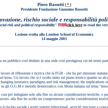
Piero Bassetti
[
*
]
Presidente Fondazione Giannino Bassetti
ovazione, rischio sociale e responsabilità poli
ial risk and political responsibility
"
click here
to read the ver
Lezione svolta alla London School of Economics
14 maggio 2003
a un pubblico così distinto in una sede cosi prestigiosa cui mi sento pa
 lavoro di riflessione e ricerca che la FGB - che ha per missione statutari
sul tema. Un lavoro che si è svolto tanto sul piano teorico quanto su alcu
«changing insurance paradigms and risk management; the implications 
le su gli O.G.M e metodo democratico; con Moda italiana sul tema "innov
 casi per indugiare solo alla fine su alcune considerazioni teoriche, o par
 lavoro: alla fine ho scelto un compromesso: poche considerazioni teorich
il rischio sociale i nostri sistemi istituzionali, anziché precisare e conce