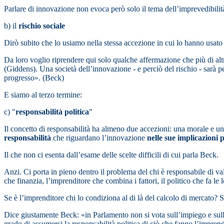
Parlare di innovazione non evoca però solo il tema dell’imprevedibilit
b) il
rischio sociale
Dirò subito che lo usiamo nella stessa accezione in cui lo hanno usa
Da loro voglio riprendere qui solo qualche affermazione che più di alt
(Giddens). Una società dell’innovazione - e perciò del rischio - sarà pe
progresso». (Beck)
E siamo al terzo termine:
c) "
responsabilità politica
"
Il concetto di responsabilità ha almeno due accezioni: una morale e un
responsabilità
che riguardano l’innovazione
nelle sue implicazioni p
Il che non ci esenta dall’esame delle scelte difficili di cui parla Beck.
Anzi. Ci porta in pieno dentro il problema del chi è responsabile di valut
che finanzia, l’imprenditore che combina i fattori, il politico che fa le
Se è l’imprenditore chi lo condiziona al di là del calcolo di mercato? 
Dice giustamente Beck: «in Parlamento non si vota sull’impiego e sullo 
grado di assumersi la responsabilità politica di ciò che fanno l’imprend