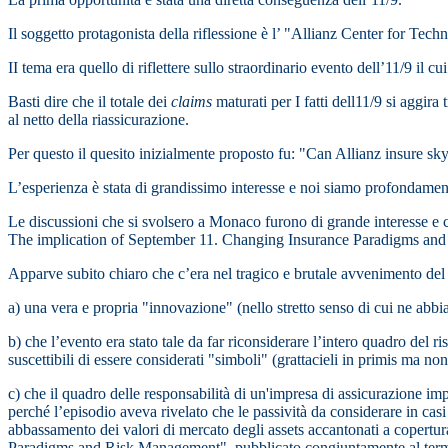
Il soggetto protagonista della riflessione è l’ "Allianz Center for T
II tema era quello di riflettere sullo straordinario evento dell’11/9 il c
Basti dire che il totale dei
claims
maturati per I fatti dell11/9 si aggir
al netto della riassicurazione.
Per questo il quesito inizialmente proposto fu: "Can Allianz insure sk
L’esperienza è stata di grandissimo interesse e noi siamo profondamente
Le discussioni che si svolsero a Monaco furono di grande interesse e
The implication of September 11. Changing Insurance Paradigms an
Apparve subito chiaro che c’era nel tragico e brutale avvenimento del
a) una vera e propria "innovazione" (nello stretto senso di cui ne ab
b) che l’evento era stato tale da far riconsiderare l’intero quadro del ris
suscettibili di essere considerati "simboli" (grattacieli in primis ma non
c) che il quadro delle responsabilità di un'impresa di assicurazione imp
perché l’episodio aveva rivelato che le passività da considerare in casi
abbassamento dei valori di mercato degli assets accantonati a coper
Paradigms and Risk Management", pubblicato congiuntamente al termine d