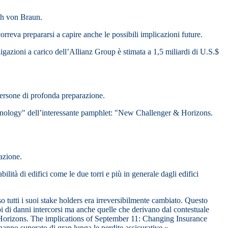
ich von Braun.
ccorreva prepararsi a capire anche le possibili implicazioni future.
bligazioni a carico dell’Allianz Group è stimata a 1,5 miliardi di U.S.$
 persone di profonda preparazione.
echnology" dell’interessante pamphlet: "New Challenger & Horizons.
azione.
bilità di edifici come le due torri e più in generale dagli edifici
so tutti i suoi stake holders era irreversibilmente cambiato. Questo
ipi di danni intercorsi ma anche quelle che derivano dal contestuale
 Horizons. The implications of September 11: Changing Insurance
anno superato di gran lunga le perdite assicurative.»