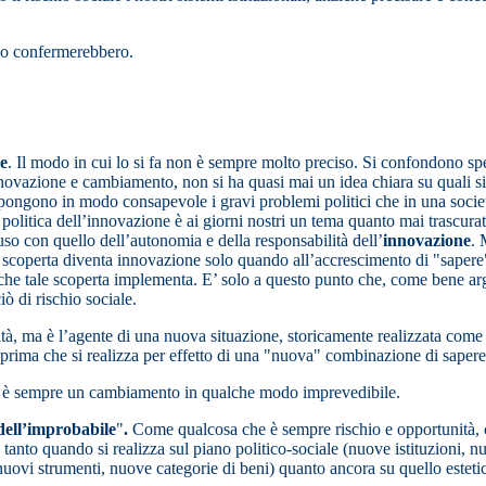
o lo confermerebbero.
e
. Il modo in cui lo si fa non è sempre molto preciso. Si confondono sp
a innovazione e cambiamento, non si ha quasi mai un idea chiara su quali 
pongono in modo consapevole i gravi problemi politici che in una societ
politica dell’innovazione è ai giorni nostri un tema quanto mai trascur
o con quello dell’autonomia e della responsabilità dell’
innovazione
. 
a scoperta diventa innovazione solo quando all’accrescimento di "sapere"
e) che tale scoperta implementa. E’ solo a questo punto che, come bene
ò di rischio sociale.
ità, ma è l’agente di una nuova situazione, storicamente realizzata come
 prima che si realizza per effetto di una "nuova" combinazione di sape
à!) è sempre un cambiamento in qualche modo imprevedibile.
dell’improbabile
"
.
Come qualcosa che è sempre rischio e opportunità, 
tanto quando si realizza sul piano politico-sociale (nuove istituzioni, nu
ovi strumenti, nuove categorie di beni) quanto ancora su quello estetico 