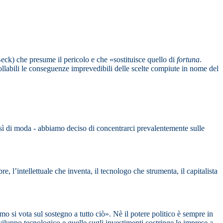
eck) che presume il pericolo e che «sostituisce quello di
fortuna
.
trollabili le conseguenze imprevedibili delle scelte compiute in nome del
così di moda - abbiamo deciso di concentrarci prevalentemente sulle
e, l’intellettuale che inventa, il tecnologo che strumenta, il capitalista
o si vota sul sostegno a tutto ciò». Nè il potere politico è sempre in
sviluppo tecnologico e quelle sugli investimenti costringe le imprese a