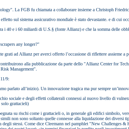
echnology". La FGB fu chiamata a collaborare insieme a Christoph Friedr
ui effetto sul sistema assicurativo mondiale è stato devastante. e di cui o
a tra i 40 e i 60 miliardi di U.S.§ (fonte Allianz) e che la somma delle ob
yscrapers any longer?"
 grati ad Allianz per averci offerto l’occasione di riflettere assieme a
 contribuirono alla pubblicazione da parte dello "Allianz Center for T
d Risk Management".
 11/9:
biamo parlato all’inizio). Un innovazione tragica ma pur sempre un’innov
chio sociale e degli effetti collaterali connessi al nuovo livello di vulnera
 solo grattacieli)
egnata su rischi come i grattacieli o, in generale gli edifici simbolo, ver
 simili non sono soltanto quelle connesse alla liquidazione dei diversi t
tura degli stessi. Come dice Cleemann nel pamphlet "New Challenges &
ei nostri lavori: «in termini finanziari le perdite negli investimenti h