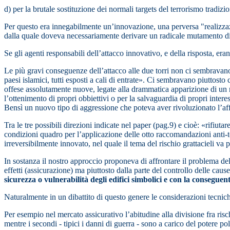
d) per la brutale sostituzione dei normali targets del terrorismo tradizi
Per questo era innegabilmente un’innovazione, una perversa "realizzaz
dalla quale doveva necessariamente derivare un radicale mutamento di ru
Se gli agenti responsabili dell’attacco innovativo, e della risposta, eran
Le più gravi conseguenze dell’attacco alle due torri non ci sembravano r
paesi islamici, tutti esposti a cali di entrate». Ci sembravano piuttost
offese assolutamente nuove, legate alla drammatica apparizione di un nu
l’ottenimento di propri obbiettivi o per la salvaguardia di propri intere
Bensì un nuovo tipo di aggressione che poteva aver rivoluzionato l’a
Tra le tre possibili direzioni indicate nel paper (pag.9) e cioè: «rifiut
condizioni quadro per l’applicazione delle otto raccomandazioni anti-
irreversibilmente innovato, nel quale il tema del rischio grattacieli va 
In sostanza il nostro approccio proponeva di affrontare il problema del 
effetti (assicurazione) ma piuttosto dalla parte del controllo delle cau
sicurezza o vulnerabilità degli edifici simbolici e con la conseguent
Naturalmente in un dibattito di questo genere le considerazioni tecnich
Per esempio nel mercato assicurativo l’abitudine alla divisione fra risch
mentre i secondi - tipici i danni di guerra - sono a carico del potere poli