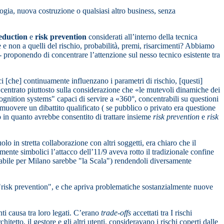
ia, nuova costruzione o qualsiasi altro business, senza
reduction
e
risk prevention
considerati all’interno della tecnica
 e non a quelli del rischio, probabilità, premi, risarcimenti? Abbiamo
 proponendo di concentrare l’attenzione sul nesso tecnico esistente tra
i [che] continuamente influenzano i parametri di rischio, [questi]
entrato piuttosto sulla considerazione che «le mutevoli dinamiche dei
ognition systems" capaci di servire a «360°, concentrabili su questioni
overe un dibattito qualificato ( se pubblico o privato era questione
to in quanto avrebbe consentito di trattare insieme
risk prevention
e
risk
 in stretta collaborazione con altri soggetti, era chiaro che il
ente simbolici l’attacco dell’11/9 aveva rotto il tradizionale confine
labile per Milano sarebbe "la Scala") rendendoli diversamente
a "risk prevention", e che apriva problematiche sostanzialmente nuove
nti causa tra loro legati. C’erano
trade-offs
accettati tra I rischi
hitetto, il gestore e gli altri utenti, consideravano i rischi coperti dalle