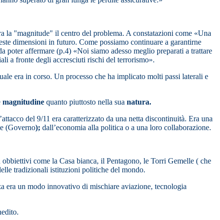
era la "magnitude" il centro del problema. A constatazioni come «Una
queste dimensioni in futuro. Come possiamo continuare a garantirne
 da poter affermare (p.4) «Noi siamo adesso meglio preparati a trattare
i a fronte degli accresciuti rischi del terrorismo».
e era in corso. Un processo che ha implicato molti passi laterali e
e
magnitudine
quanto piuttosto nella sua
natura.
’attacco del 9/11 era caratterizzato da una netta discontinuità. Era una
ale (Governo
);
dall’economia alla politica o a una loro collaborazione.
n obbiettivi come la Casa bianca, il Pentagono, le Torri Gemelle ( che
lle tradizionali istituzioni politiche del mondo.
dezza era un modo innovativo di mischiare aviazione, tecnologia
nedito.