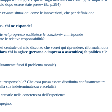
olo dopo essere state prese» (ib. p.294).
are ex-ante situazioni come le innovazioni, che per definizione
re»
chi ne risponde?
de nel progresso sostituisce le votazioni
» chi risponde
e le relative responsabilità?
si centrale del mio discorso che vorrei qui riprendere: riformulandola
ora chi la agisce (persona o impresa o assemblea) fa politica e le
olutamente fuori il problema morale).
 irresponsabile? Che essa possa essere distribuita confusamente tra
ella sua indeterminatezza e acefalia?
 cercarle nella concretezza dell’esperienza.
impegno.