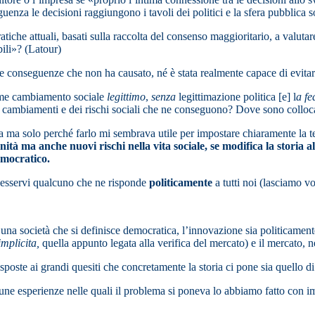
guenza le decisioni raggiungono i tavoli dei politici e la sfera pubblica s
cratiche attuali, basati sulla raccolta del consenso maggioritario, a valut
ili»? (Latour)
e conseguenze che non ha causato, né è stata realmente capace di evita
come cambiamento sociale
legittimo
,
senza
legittimazione politica [e] l
a fe
 cambiamenti e dei rischi sociali che ne conseguono? Dove sono collocat
a ma solo perché farlo mi sembrava utile per impostare chiaramente la te
 ma anche nuovi rischi nella vita sociale, se modifica la storia all
emocratico.
ur esservi qualcuno che ne risponde
politicamente
a tutti noi (lasciamo v
a società che si definisce democratica, l’innovazione sia politicamente
implicita,
quella appunto legata alla verifica del mercato) e il mercato, n
poste ai grandi quesiti che concretamente la storia ci pone sia quello di
cune esperienze nelle quali il problema si poneva lo abbiamo fatto con 