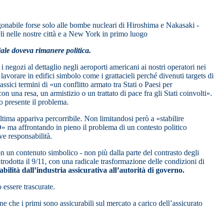
gonabile forse solo alle bombe nucleari di Hiroshima e Nakasaki -
eli nelle nostre città e a New York in primo luogo
ciale doveva rimanere politica.
i negozi al dettaglio negli aeroporti americani ai nostri operatori nei
lavorare in edifici simbolo come i grattacieli perché divenuti targets di
sici termini di «un conflitto armato tra Stati o Paesi per
n una resa, un armistizio o un trattato di pace fra gli Stati coinvolti».
 presente il problema.
ultima appariva percorribile. Non limitandosi però a «stabilire
» ma affrontando in pieno il problema di un contesto politico
ve responsabilità.
con un contenuto simbolico - non più dalla parte del contrasto degli
ntrodotta il 9/11, con una radicale trasformazione delle condizioni di
abilità dall’industria assicurativa all’autorità di governo.
 essere trascurate.
one che i primi sono assicurabili sul mercato a carico dell’assicurato