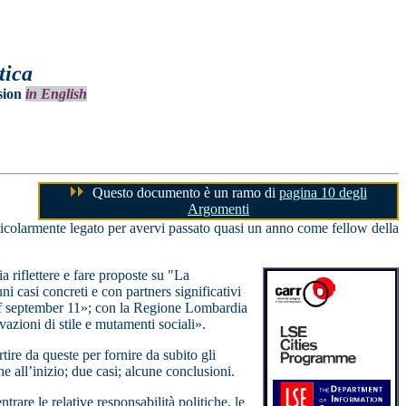
tica
sion
in English
Questo documento è un ramo di
pagina 10 degli
Argomenti
rticolarmente legato per avervi passato quasi un anno come fellow della
a riflettere e fare proposte su "La
ni casi concreti e con partners significativi
of september 11»; con la Regione Lombardia
azioni di stile e mutamenti sociali».
tire da queste per fornire da subito gli
e all’inizio; due casi; alcune conclusioni.
ntrare le relative responsabilità politiche, le