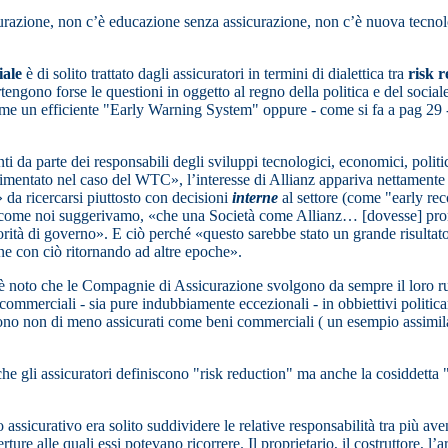
razione, non c’è educazione senza assicurazione, non c’è nuova tecnolog
ciale
è di solito trattato dagli assicuratori in termini di dialettica tra
risk 
gono forse le questioni in oggetto al regno della politica e del sociale
ome un efficiente "Early Warning System" oppure - come si fa a pag 29 -
da parte dei responsabili degli sviluppi tecnologici, economici, politic
mentato nel caso del WTC», l’interesse di Allianz appariva nettamente c
 da ricercarsi piuttosto con decisioni
interne
al settore (come "early rec
é, come noi suggerivamo, «che una Società come Allianz… [dovesse] promu
autorità di governo». E ciò perché «questo sarebbe stato un grande risulta
ne con ciò ritornando ad altre epoche».
 è noto che le Compagnie di Assicurazione svolgono da sempre il loro ruolo
mmerciali - sia pure indubbiamente eccezionali - in obbiettivi politicam
he sono non di meno assicurati come beni commerciali ( un esempio assimi
che gli assicuratori definiscono "risk reduction" ma anche la cosiddett
o assicurativo era solito suddividere le relative responsabilità tra più ave
ure alle quali essi potevano ricorrere. Il proprietario, il costruttore, l’arc