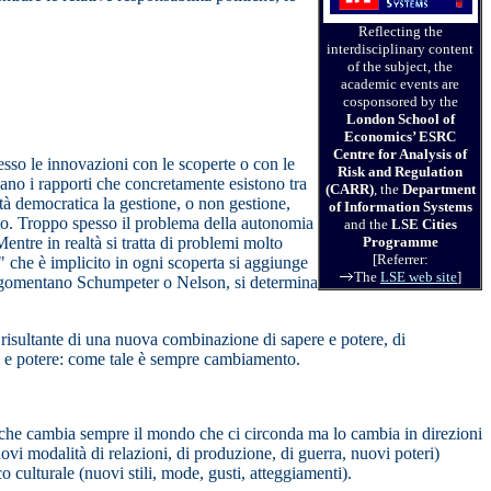
Reflecting the
interdisciplinary content
of the subject, the
academic events are
cosponsored by the
London School of
Economics’ ESRC
Centre for Analysis of
esso le innovazioni con le scoperte o con le
Risk and Regulation
siano i rapporti che concretamente esistono tra
(CARR)
, the
Department
à democratica la gestione, o non gestione,
of Information Systems
ato. Troppo spesso il problema della autonomia
and the
LSE Cities
Mentre in realtà si tratta di problemi molto
Programme
[Referrer:
 che è implicito in ogni scoperta si aggiunge
The
LSE web site
]
 argomentano Schumpeter o Nelson, si determina
 risultante di una nuova combinazione di sapere e potere, di
re e potere: come tale è sempre cambiamento.
che cambia sempre il mondo che ci circonda ma lo cambia in direzioni
ovi modalità di relazioni, di produzione, di guerra, nuovi poteri)
culturale (nuovi stili, mode, gusti, atteggiamenti).