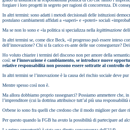
forgiare i loro progetti in segreto per ragioni di concorrenza. Di conse
In altri termini: sono adatti i metodi decisionali delle istituzioni demo
postulano cambiamenti affidati a «saperi» e «poteri» sociali «improbab
Ma se non lo sono e «la politica si specializza nella
legittimazione
dell
In altri termini se, come dice Beck, «il progresso può essere inteso 
dell’innovazione? Chi si fa carico ex-ante delle sue conseguenze? Dei
Ho voluto chiarire i termini del discorso non per amore della semantic
così:
se l’innovazione è cambiamento, se introduce nuove opportunità
relative responsabilità non possono essere sottratte al controllo d
In altri termini se l’innovazione è la causa del rischio sociale deve p
Mentre spesso così non è.
Ma allora dobbiamo proprio rassegnarci? Possiamo ammettere che, in un
l’imprenditore (cui la dottrina attribuisce tutt’al più una responsabilità
Orbene io sono fra quelli che credono che il modo migliore per dare ris
Per questo quando la FGB ha avuto la possibilità di partecipare ad al
La prima opportunità è stata una diretta conseguenza dell’11/9.